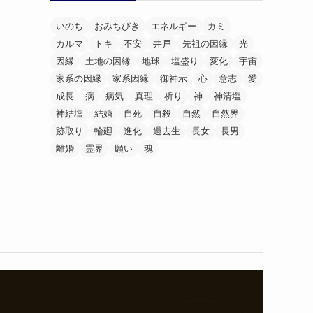
いのち
おみちびき
エネルギー
カミ
カルマ
トキ
不安
井戸
先祖の因縁
光
因縁
土地の因縁
地球
塩盛り
変化
宇宙
家系の因縁
家系因縁
御神示
心
意志
愛
成長
病
病気
真理
祈り
神
神清塩
神結塩
結婚
自死
自殺
自然
自然界
跡取り
輪廻
進化
過去生
長女
長男
離婚
霊界
願い
魂