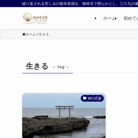
繰り返される苦しみの根本原因を、御神言で明らかにし、三六九の
ホーム
初めて
ホーム
生きる
生きる
– tag –
神の言葉