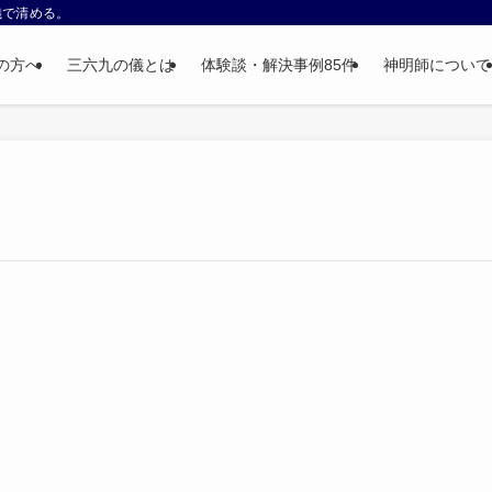
儀で清める。
の方へ
三六九の儀とは
体験談・解決事例85件
神明師について