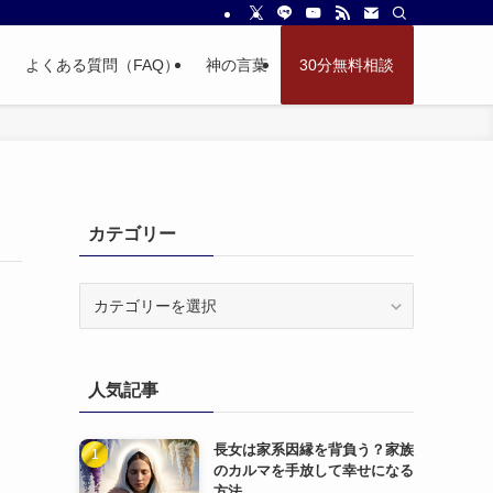
よくある質問（FAQ）
神の言葉
30分無料相談
カテゴリー
カ
テ
ゴ
リ
人気記事
ー
長女は家系因縁を背負う？家族
のカルマを手放して幸せになる
方法