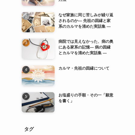
なぜ家族に同じ苦しみが繰り返
されるのか— 先祖の因縁と家
系のカルマを清めた実話集 —
病院では見えなかった、病の奥
にある家系の記憶— 病の因縁
とカルマを清めた実話集 —
カルマ・先祖の因縁について
お塩盛りの手順・その一「願意
を書く」
タグ