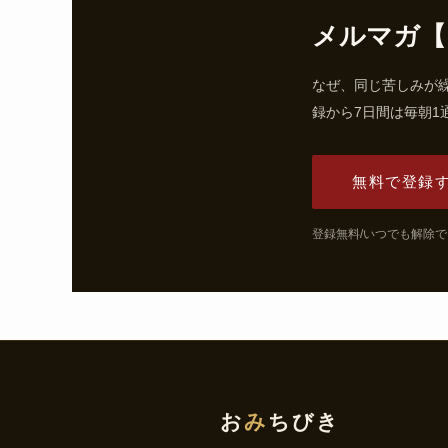
メルマガ【
なぜ、同じ苦しみが
録から7日間は毎朝1
無料で登録
登録無料/いつでも解除
お
み
ちびき