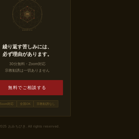
三六九
の 儀
MI-RO-KU NO GI
繰り返す苦しみには、
必ず理由があります。
30分無料・Zoom対応
宗教勧誘は一切ありません
無料でご相談する
Zoom対応
全国OK
宗教勧誘なし
2025 おみちびき. All rights reserved.