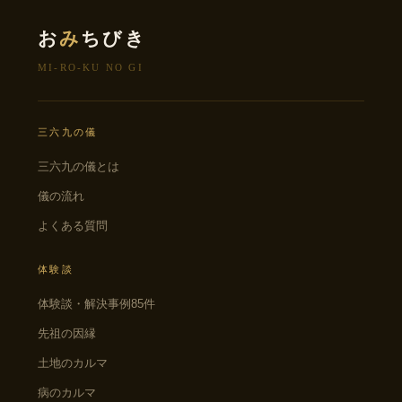
お
み
ちびき
MI-RO-KU NO GI
三六九の儀
三六九の儀とは
儀の流れ
よくある質問
体験談
体験談・解決事例85件
先祖の因縁
土地のカルマ
病のカルマ