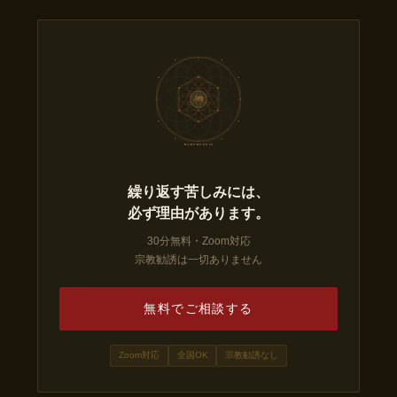
三六九
の 儀
MI-RO-KU NO GI
繰り返す苦しみには、
必ず理由があります。
30分無料・Zoom対応
宗教勧誘は一切ありません
無料でご相談する
Zoom対応
全国OK
宗教勧誘なし