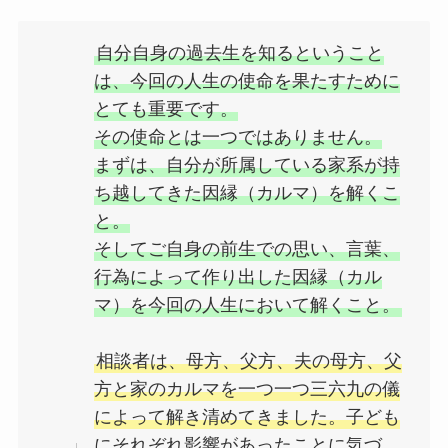
自分自身の過去生を知るということ
は、今回の人生の使命を果たすために
とても重要です。
その使命とは一つではありません。
まずは、自分が所属している家系が持
ち越してきた因縁（カルマ）を解くこ
と。
そしてご自身の前生での思い、言葉、
行為によって作り出した因縁（カル
マ）を今回の人生において解くこと。
相談者は、母方、父方、夫の母方、父
方と家のカルマを一つ一つ三六九の儀
によって解き清めてきました。子ども
にそれぞれ影響があったことに気づ