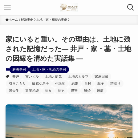
ホーム
解決事例
土地・家・相続の事例
家にいると重い。その理由は、土地に残
された記憶だった— 井戸・家・墓・土地
の因縁を清めた実話集 —
解決事例
土地・家・相続の事例
井戸
古いビル
土地と病気
土地のカルマ
家系因縁
引きこもり
敏感な息子
生誕地
結婚
自殺
親子
跡取り
過去生
遺産相続
長女
長男
障害
離婚
難病