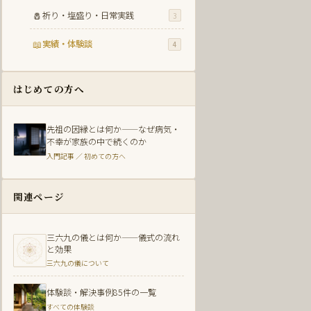
🧂
祈り・塩盛り・日常実践
3
📖
実績・体験談
4
はじめての方へ
先祖の因縁とは何か——なぜ病気・
不幸が家族の中で続くのか
入門記事 ／ 初めての方へ
関連ページ
三六九の儀とは何か——儀式の流れ
と効果
三六九の儀について
体験談・解決事例85件の一覧
すべての体験談