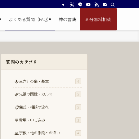
て
よくある質問（FAQ）
神の言葉
30分無料相談
質問のカテゴリ
🌟
三六九の儀・基本
4
🌿
先祖の因縁・カルマ
5
📋
儀式・相談の流れ
5
💬
費用・申し込み
3
🙏
宗教・他の手段との違い
4