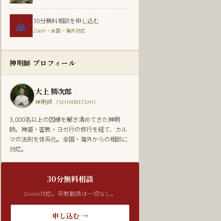
30分無料相談を申し込む
🙏
Zoom・全国・海外対応
神明師 プロフィール
大上 勝次郎
神明師（SHINMEISHI）
3,000名以上の因縁を解き清めてきた神明
師。神道・密教・ヨガ行の修行を経て、カル
マの法則を体系化。全国・海外からの相談に
対応。
30分無料相談
Zoom対応。宗教勧誘は一切なし。
申し込む →