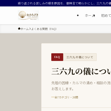
繰り返される苦しみの根本原因を、御神言で明らかにし、三六九の
ホーム
初め
ホーム
よくある質問（FAQ）
FAQ
三六九の儀について
三六九の儀につ
先祖の因縁・カルマの清め・相談の流
お答えします。
全7カテゴリ・28問