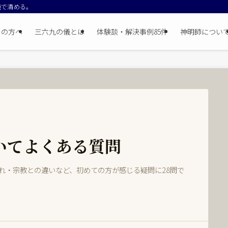
儀で清める。
ての方へ
三六九の儀とは
体験談・解決事例85件
神明師につい
いてよくある質問
れ・宗教との違いなど、初めての方が感じる疑問に28問で