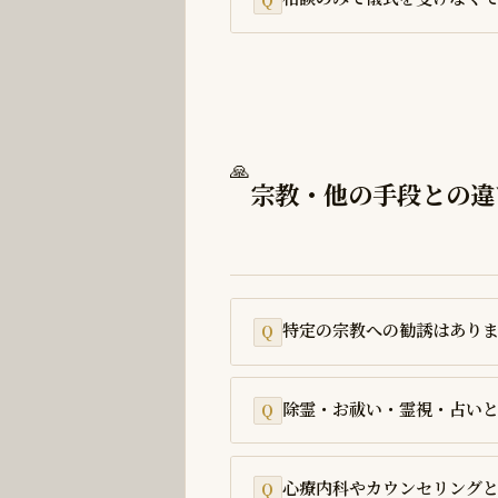
🙏
宗教・他の手段との違
特定の宗教への勧誘はあり
除霊・お祓い・霊視・占い
心療内科やカウンセリング