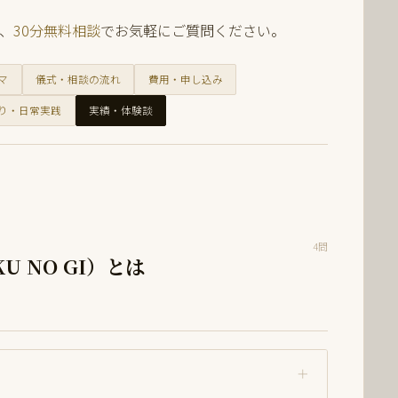
、
30分無料相談
でお気軽にご質問ください。
マ
儀式・相談の流れ
費用・申し込み
り・日常実践
実績・体験談
4問
U NO GI）とは