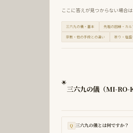
ここに答えが見つからない場合は
三六九の儀・基本
先祖の因縁・カル
宗教・他の手段との違い
祈り・塩盛
🌟
三六九の儀（MI-RO-K
三六九の儀とは何ですか？