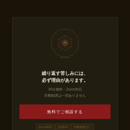
三六九
の 儀
MI-RO-KU NO GI
繰り返す苦しみには、
必ず理由があります。
30分無料・Zoom対応
宗教勧誘は一切ありません
無料でご相談する
Zoom対応
全国OK
宗教勧誘なし