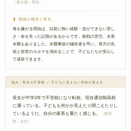
〈東京都・男性〉
▍ 因縁の構造と変化
海を嫌がる理由は、以前に怖い経験・息ができない苦し
さ・命を失った記憶があるからです。敗戦の苦労、水害
水難もありました。水難事故の犠牲者を弔い、母方の先
祖と前世のカルマを清めることで、子どもたちが安心し
て成長できます。
悩み：長女の不登校 ／ 子どもに見えない存在が見える
長女が中学2年で不登校になり転校。現在通信制高校
に通っている。子どもも何かが見えたり聞こえたりし
ているようだ。自分の家系も重たく感じる。
〈静岡
県・女性〉