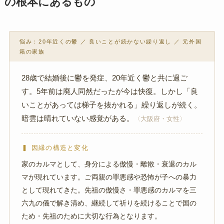
の根本にあるもの
悩み：20年近くの鬱 ／ 良いことが続かない繰り返し ／ 元外国
籍の家族
28歳で結婚後に鬱を発症、20年近く鬱と共に過ご
す。5年前は廃人同然だったが今は快復。しかし「良
いことがあっては梯子を抜かれる」繰り返しが続く。
暗雲は晴れていない感覚がある。
〈大阪府・女性〉
▍ 因縁の構造と変化
家のカルマとして、身分による傲慢・離散・衰退のカル
マが現れています。ご両親の罪悪感や恐怖が子への暴力
として現れてきた。先祖の傲慢さ・罪悪感のカルマを三
六九の儀で解き清め、継続して祈りを続けることで国の
ため・先祖のために大切な行為となります。