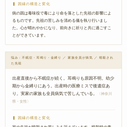
▍ 因縁の構造と変化
病の因は毒味役で毒により命を落とした先祖の影響によ
るものです。先祖の苦しみを清める儀を執り行いまし
た。心が晴れやかになり、前向きに祈りと共に過ごすこ
とができています。
悩み：不眠症・耳鳴り・金縛り ／ 家族全員が病気 ／ 暗殺され
た先祖
出産直後から不眠症が続く。耳鳴りも原因不明。幼少
期から金縛りにあう。出産時の医療ミスで後遺症あ
り。実家の家族も全員病気で苦しんでいる。
〈神奈川
県・女性〉
▍ 因縁の構造と変化