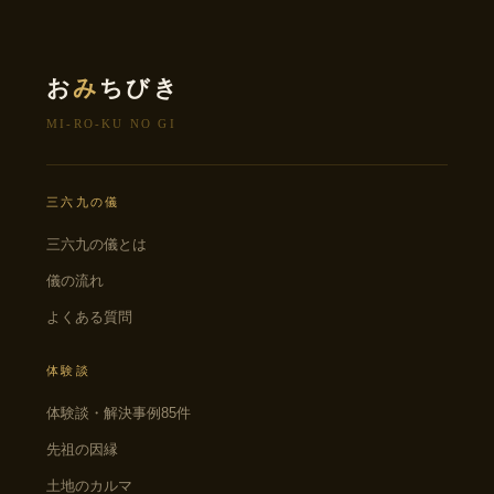
お
み
ちびき
MI-RO-KU NO GI
三六九の儀
三六九の儀とは
儀の流れ
よくある質問
体験談
体験談・解決事例85件
先祖の因縁
土地のカルマ