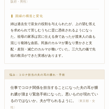
阪府・男性〉
▍ 因縁の構造と変化
姉は過去生で巫女の役割を与えられたが、上の望む答え
を求められて苦しむうちに霊に憑依されるようになっ
た。祖母の家系は宮に仕える身であったが渡来人の血も
混じり複雑な血筋。民族のカルマが重なり豊かさと支
配・差別・滅亡のカルマが働いていた。三六九の儀で先
祖の救済ができた実感があります。
悩み：コロナ担当の夫の耳の腫れ・手術
仕事でコロナ関係を担当することになった夫の耳が腫
れ膿が溜まり緊急手術になった。悪いものが現れてい
るのではないか。夫が守られるように。
〈東京都・女
性〉