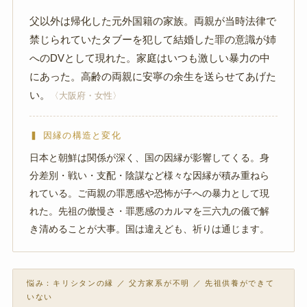
父以外は帰化した元外国籍の家族。両親が当時法律で
禁じられていたタブーを犯して結婚した罪の意識が姉
へのDVとして現れた。家庭はいつも激しい暴力の中
にあった。高齢の両親に安寧の余生を送らせてあげた
い。
〈大阪府・女性〉
▍ 因縁の構造と変化
日本と朝鮮は関係が深く、国の因縁が影響してくる。身
分差別・戦い・支配・陰謀など様々な因縁が積み重ねら
れている。ご両親の罪悪感や恐怖が子への暴力として現
れた。先祖の傲慢さ・罪悪感のカルマを三六九の儀で解
き清めることが大事。国は違えども、祈りは通じます。
悩み：キリシタンの縁 ／ 父方家系が不明 ／ 先祖供養ができて
いない