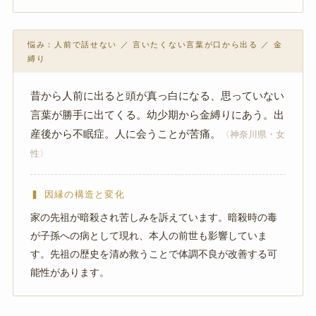
悩み：人前で話せない ／ 言いたくない言葉が口から出る ／ 金
縛り
昔から人前に出ると頭が真っ白になる、思っていない
言葉が勝手に出てくる。幼少期から金縛りにあう。出
産後から不眠症。人に会うことが苦痛。
〈神奈川県・女
性〉
▍ 因縁の構造と変化
家の先祖が暗殺され苦しみを訴えています。暗殺時の毒
が子孫への病として現れ、本人の前世も影響していま
す。先祖の歴史を清め救うことで体調不良が改善する可
能性があります。