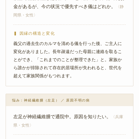
金があるが、今の状況で優先すべき儀はどれか。
〈静
岡県・女性〉
▍ 因縁の構造と変化
義父の過去生のカルマを清める儀を行った後、ご主人に
変化がありました。長年疎遠だった母親に連絡を取るこ
とができ、「これまでのことが整理できた」と。家族か
ら誰かが排除されて存在的居場所が失われると、世代を
超えて家族関係がもつれます。
悩み：神経繊維腫（左足） ／ 原因不明の病
左足が神経繊維腫で通院中。原因を知りたい。
〈兵庫
県・女性〉