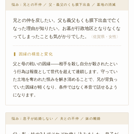
悩み：兄との不仲 ／ 父・義父のくも膜下出血 ／ 墓地の消滅
兄との仲を戻したい。父も義父もくも膜下出血で亡く
なった理由が知りたい。お墓が行政地区となりなくな
ってしまったことも気がかりでした。
〈佐賀県・女性〉
▍ 因縁の構造と変化
父と母の戦いの因縁——相手を殺し自分が殺されたとい
う行為は報復として世代を超えて連鎖します。守ってい
た土地を奪われた恨みを解き清めることで、兄が背負っ
ていた因縁が軽くなり、条件ではなく本音で話せるよう
になります。
悩み：息子が結婚しない ／ 夫との不仲 ／ 妹の離婚