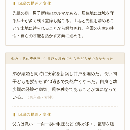
▍ 因縁の構造と変化
先祖の病・男子断絶のカルマがある。居住地には城を守
る兵士が多く残り霊障も起こる。土地と先祖を清めるこ
とで土地に縛られることから解放され、今回の人生の使
命・自らの才能を活かす方向に進める。
悩み：弟の突然死 ／ 井戸を埋めてから子どもができなかった
弟が結婚と同時に実家を新築し井戸を埋めた。長い間
子どもを授からず40過ぎで突然亡くなった。自身も幼
少期の経験や病気、現在独身であることが気になって
いる。
〈東京都・女性〉
▍ 因縁の構造と変化
父方は戦い・一向一揆の制圧などで敵が多く、復讐を狙