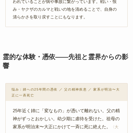
われていることが病や事故に繋がっています。戦い・恨
み・ヤクザのカルマと戦いの地を清めることで、自身の
清らかさを取り戻すことにもなります。
霊的な体験・憑依——先祖と霊界からの影
響
悩み：姉への25年間の憑依 ／ 父の精神疾患 ／ 家系が明治〜大
正に一斉死亡
25年近く姉に「変なもの」が憑いて離れない。父の精
神がずっとおかしい。幼少期に虐待を受けた。祖母の
家系が明治末〜大正にかけて一斉に死に絶えた。
〈大