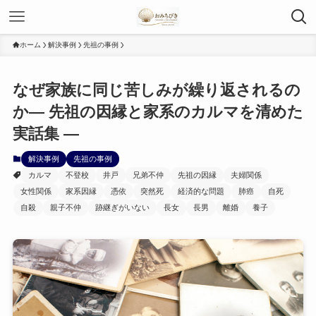
ホーム
解決事例
先祖の事例
なぜ家族に同じ苦しみが繰り返されるの
か— 先祖の因縁と家系のカルマを清めた
実話集 —
解決事例
先祖の事例
カルマ
不登校
井戸
兄弟不仲
先祖の因縁
夫婦関係
女性関係
家系因縁
憑依
突然死
経済的な問題
肺癌
自死
自殺
親子不仲
跡継ぎがいない
長女
長男
離婚
養子