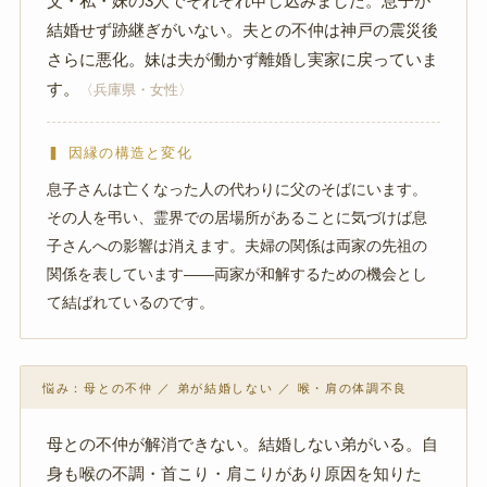
父・私・妹の3人でそれぞれ申し込みました。息子が
結婚せず跡継ぎがいない。夫との不仲は神戸の震災後
さらに悪化。妹は夫が働かず離婚し実家に戻っていま
す。
〈兵庫県・女性〉
▍ 因縁の構造と変化
息子さんは亡くなった人の代わりに父のそばにいます。
その人を弔い、霊界での居場所があることに気づけば息
子さんへの影響は消えます。夫婦の関係は両家の先祖の
関係を表しています——両家が和解するための機会とし
て結ばれているのです。
悩み：母との不仲 ／ 弟が結婚しない ／ 喉・肩の体調不良
母との不仲が解消できない。結婚しない弟がいる。自
身も喉の不調・首こり・肩こりがあり原因を知りた