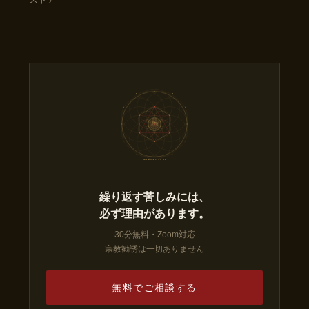
三六九
の 儀
MI-RO-KU NO GI
繰り返す苦しみには、
必ず理由があります。
30分無料・Zoom対応
宗教勧誘は一切ありません
無料でご相談する