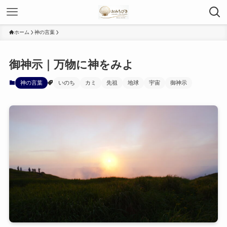
ホーム
神の言葉
御神示｜万物に神をみよ
神の言葉
いのち
カミ
先祖
地球
宇宙
御神示