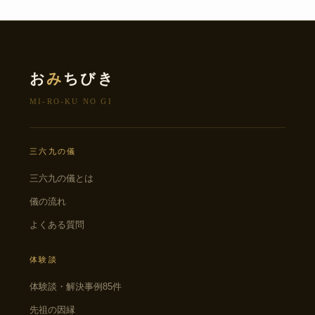
お
み
ちびき
MI-RO-KU NO GI
三六九の儀
三六九の儀とは
儀の流れ
よくある質問
体験談
体験談・解決事例85件
先祖の因縁