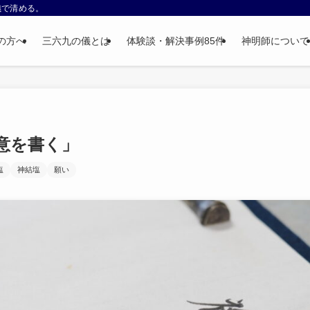
儀で清める。
の方へ
三六九の儀とは
体験談・解決事例85件
神明師について
意を書く」
塩
神結塩
願い