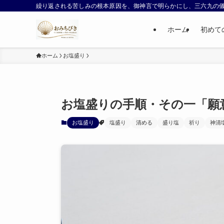
繰り返される苦しみの根本原因を、御神言で明らかにし、三六九の
ホーム
初めて
ホーム
お塩盛り
お塩盛りの手順・その一「願
お塩盛り
塩盛り
清める
盛り塩
祈り
神清