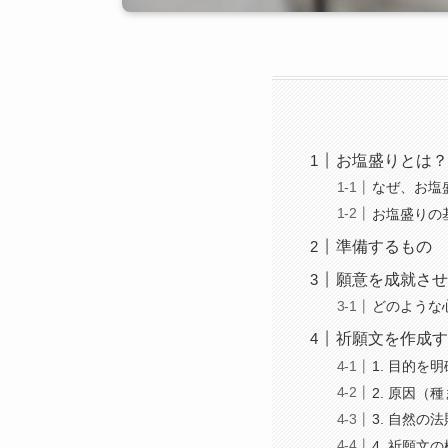
お塩盛りとは？
なぜ、お塩
お塩盛りの
準備するもの
願意を成就させ
どのような
祈願文を作成す
1. 目的を
2. 原因（
3. 自然
4. 祈願文