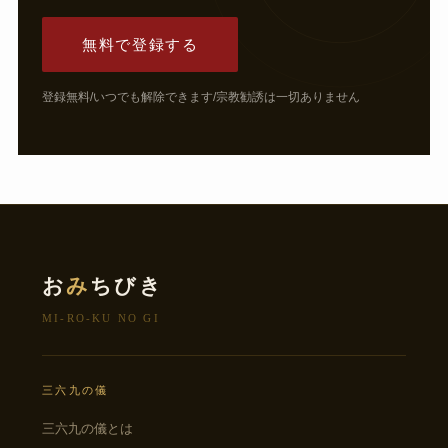
無料で登録する
登録無料/いつでも解除できます/宗教勧誘は一切ありません
お
み
ちびき
MI-RO-KU NO GI
三六九の儀
三六九の儀とは