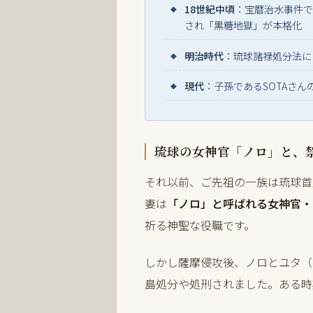
18世紀中頃
：宝暦治水事件で
され「黒糖地獄」が本格化
明治時代
：琉球諸禄処分法に
現代
：子孫であるSOTAさ
琉球の女神官「ノロ」と、
それ以前、ご先祖の一族は琉球首
妻は
「ノロ」と呼ばれる女神官・
祈る神聖な役職です。
しかし薩摩侵攻後、ノロとユタ（
島処分や処刑されました。ある時