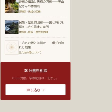
逆縁の結婚と先祖の因縁——美由
紀さんの体験談
体験談 › 先祖の因縁
民族・歴史的因縁——国と時代を
超えて続く因縁の実例
体験談 › 民族・歴史的因縁
三六九の儀とは何か——儀式の流
れと効果
三六九の儀について
30分無料相談
Zoom対応。宗教勧誘は一切なし。
申し込む →