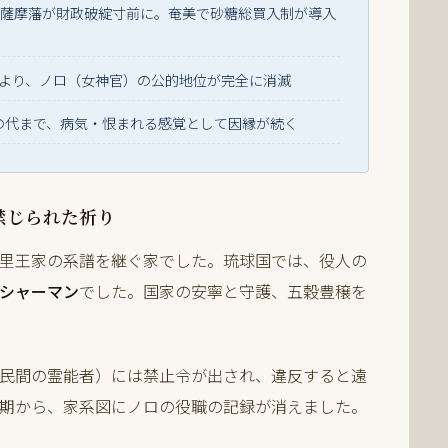
薩摩藩が財政破綻寸前に。奄美で砂糖総買入制が導入
より、ノロ（女神官）の公的地位が完全に消滅
んの代まで、病気・恨まれる感覚として因縁が続く
禁じられた祈り
里王家の系譜を継ぐ家でした。琉球国では、役人の
シャーマン
でした。国家の安寧と守護、五穀豊穣を
民間の霊能者）には禁止令が出され、違反すると遠
期から、家系図にノロの役職の記録が消えました。