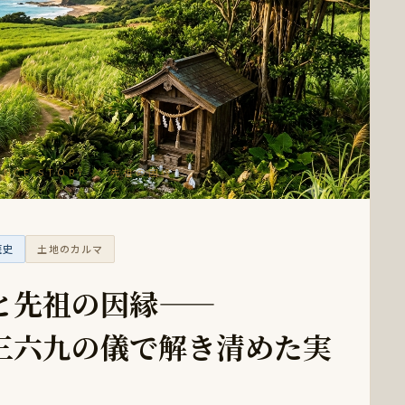
ENCE STORY ／ 先祖の因縁
歴史
土地のカルマ
と先祖の因縁——
三六九の儀で解き清めた実