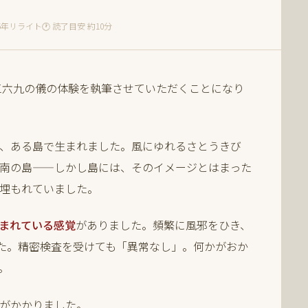
025年リライト
🕐 読了目安 約10分
。三六九の儀の体験を執筆させていただくことになり
、ある島で生まれました。風にゆれるさとうきび
南の島——しかし島には、そのイメージとはまった
埋もれていました。
まれている感覚
がありました。頻繁に風邪をひき、
した。精密検査を受けても「異常なし」。何かがおか
。
がかかりました。