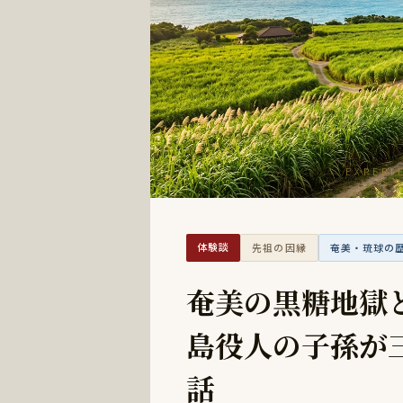
EXPERI
体験談
先祖の因縁
奄美・琉球の
奄美の黒糖地獄
島役人の子孫が
話