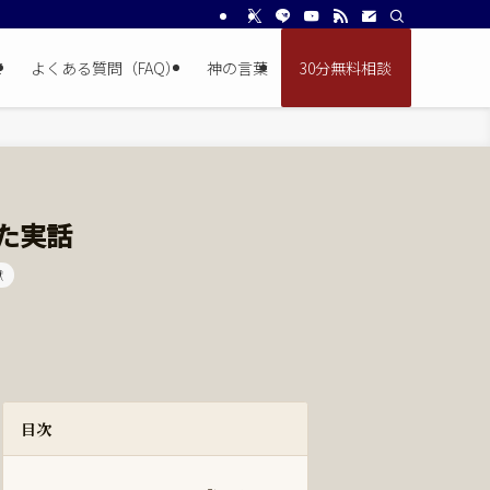
て
よくある質問（FAQ）
神の言葉
30分無料相談
た実話
獄
目次