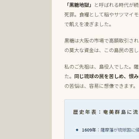
「黒糖地獄」
と呼ばれる時代が続
死罪。食糧として稲やサツマイモ
で飢えを凌ぎました。
黒糖は大阪の市場で高額取引され
の莫大な資金は、この島民の苦し
私のご先祖は、島役人でした。薩
た。
同じ琉球の民を苦しめ、恨み
の苦悩は、容易に想像できます。
歴史年表：奄美群島に流
1609年
：薩摩藩が琉球国に