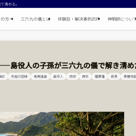
儀で清める。
ての方へ
三六九の儀とは
体験談・解決事例85件
神明師につい
——島役人の子孫が三六九の儀で解き清め
験談
先祖の因縁
奄美諸島
島役人
琉球
病気
薩摩藩
長男
黒糖地