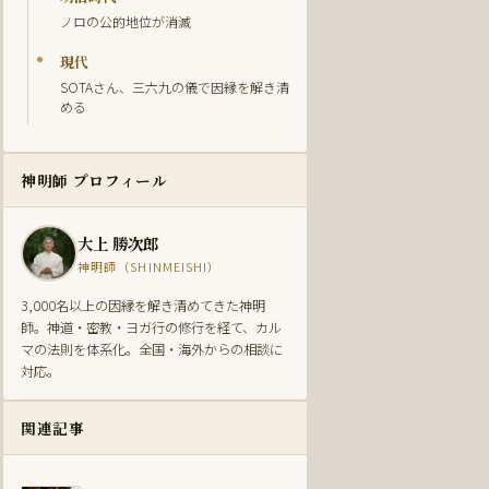
ノロの公的地位が消滅
現代
SOTAさん、三六九の儀で因縁を解き清
める
神明師 プロフィール
大上 勝次郎
神明師（SHINMEISHI）
3,000名以上の因縁を解き清めてきた神明
師。神道・密教・ヨガ行の修行を経て、カル
マの法則を体系化。全国・海外からの相談に
対応。
関連記事