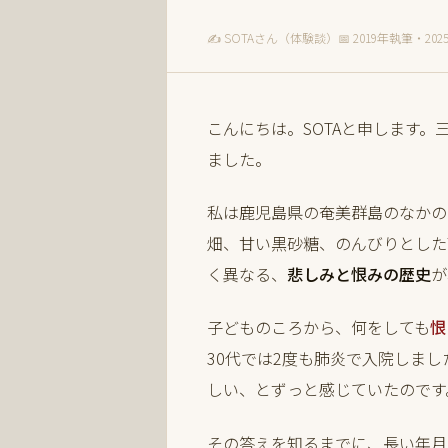
✍ SOTAさん（体験談）
📅 2019年執筆・2
こんにちは。SOTAと申します
ました。
私は鹿児島県の奄美群島のなかの
畑、甘い黒砂糖、のんびりとした
く異なる、
悲しみと恨みの歴史
が
子どものころから、何をしても
恨
30代では2度も肺炎で入院しま
しい、とずっと感じていたのです
その答えを知るまでに、長い年月