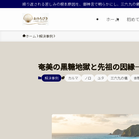
繰り返される苦しみの根本原因を、御神言で明らかにし、三六九の
ホーム
初め
ホーム
解決事例
奄美の黒糖地獄と先祖の因縁
解決事例
カルマ
ノロ
ユタ
三六九の儀
体