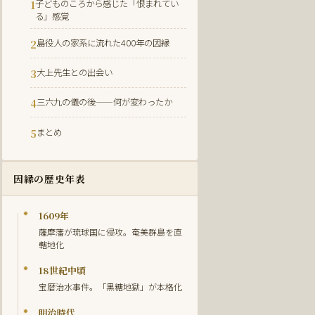
子どものころから感じた「恨まれてい
る」感覚
島役人の家系に流れた400年の因縁
大上先生との出会い
三六九の儀の後——何が変わったか
まとめ
因縁の歴史年表
1609年
薩摩藩が琉球国に侵攻。奄美群島を直
轄地化
18世紀中頃
宝暦治水事件。「黒糖地獄」が本格化
明治時代