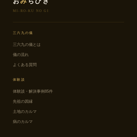
お
み
ちびき
MI-RO-KU NO GI
三六九の儀
三六九の儀とは
儀の流れ
よくある質問
体験談
体験談・解決事例85件
先祖の因縁
土地のカルマ
病のカルマ