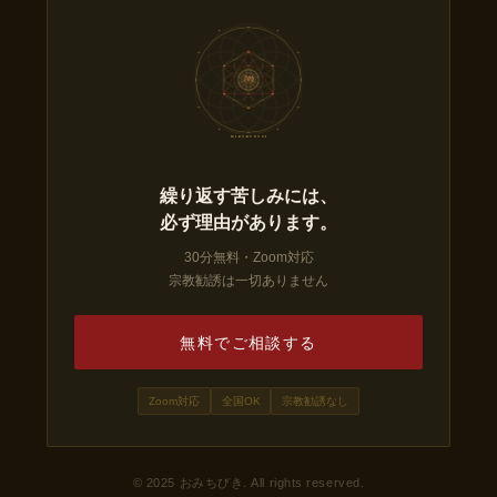
三六九
の 儀
MI-RO-KU NO GI
繰り返す苦しみには、
必ず理由があります。
30分無料・Zoom対応
宗教勧誘は一切ありません
無料でご相談する
Zoom対応
全国OK
宗教勧誘なし
© 2025 おみちびき. All rights reserved.