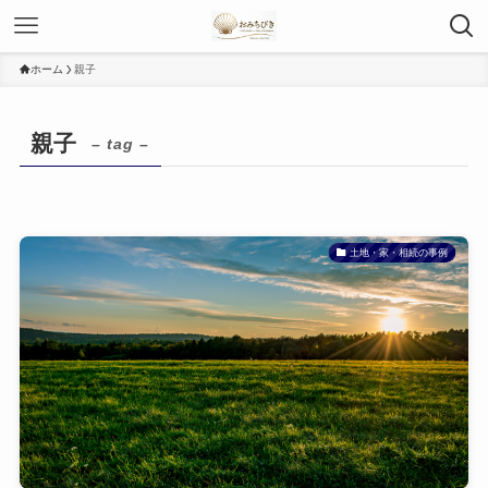
ホーム
親子
親子
– tag –
土地・家・相続の事例